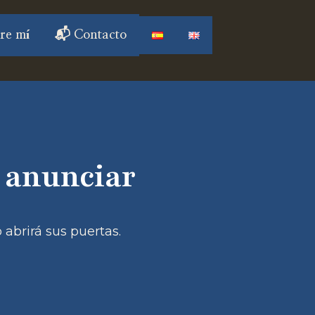
bre mí
📬 Contacto
 anunciar
 abrirá sus puertas.