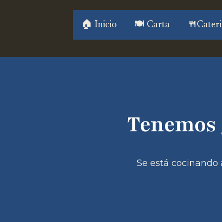
Saltar
Saltar
al
al
🏠 Inicio
🍽️ Carta
🍴Cateri
contenido
contenido
Tenemos 
Se está cocinando a